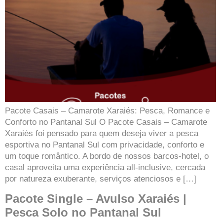
Pacote Casais – Camarote Xaraiés: Pesca, Romance e
Conforto no Pantanal Sul O Pacote Casais – Camarote
Xaraiés foi pensado para quem deseja viver a pesca
esportiva no Pantanal Sul com privacidade, conforto e
um toque romântico. A bordo de nossos barcos-hotel, o
casal aproveita uma experiência all-inclusive, cercada
por natureza exuberante, serviços atenciosos e […]
Pacote Single – Avulso Xaraiés |
Pesca Solo no Pantanal Sul